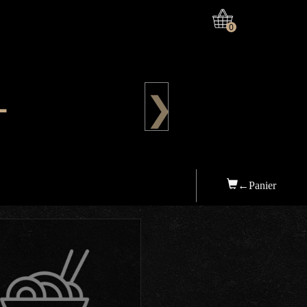
0
—
❯
←Panier