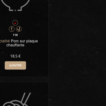
116
ialité
Porc sur plaque
chauffante
18.5 €
AJOUTER
0
-
+